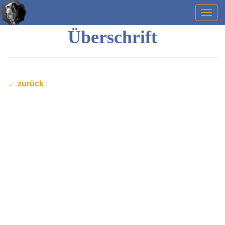
Togg
navig
Überschrift
← zurück