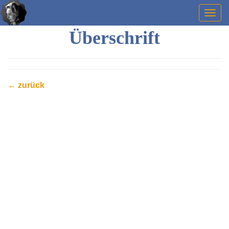
Togg
navig
Überschrift
← zurück