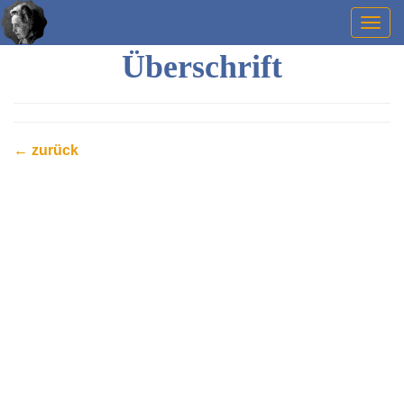
Togg
navig
Überschrift
← zurück