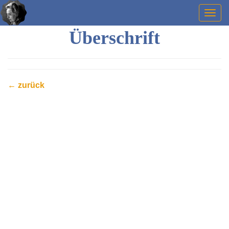
Togg
navig
Überschrift
← zurück