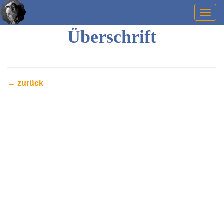
Togg
navig
Überschrift
← zurück