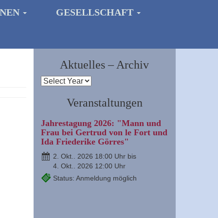
ONEN
GESELLSCHAFT
Aktuelles – Archiv
Veranstaltungen
Jahrestagung 2026: "Mann und
Frau bei Gertrud von le Fort und
Ida Friederike Görres"
2. Okt.. 2026 18:00 Uhr bis
4. Okt.. 2026 12:00 Uhr
Status: Anmeldung möglich