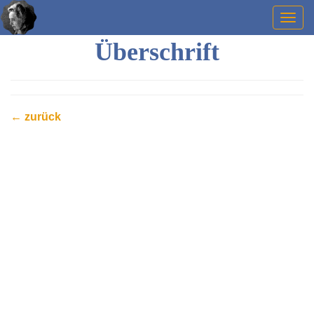
Togg
navig
Überschrift
← zurück