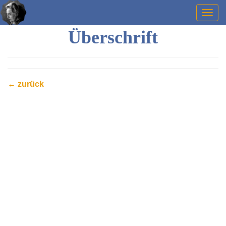
Togg
navig
Überschrift
← zurück