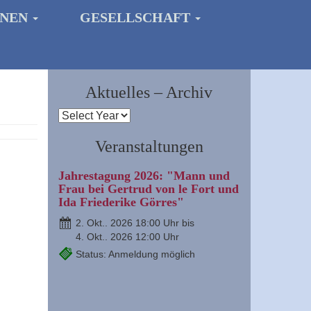
ONEN
GESELLSCHAFT
Aktuelles – Archiv
Veranstaltungen
Jahrestagung 2026: "Mann und
Frau bei Gertrud von le Fort und
Ida Friederike Görres"
2. Okt.. 2026 18:00 Uhr bis
4. Okt.. 2026 12:00 Uhr
Status: Anmeldung möglich