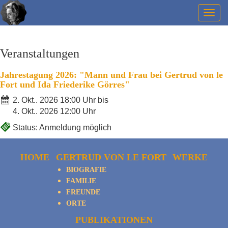
Togg
navig
Veranstaltungen
Jahrestagung 2026: "Mann und Frau bei Gertrud von le
Fort und Ida Friederike Görres"
2. Okt.. 2026 18:00 Uhr bis
4. Okt.. 2026 12:00 Uhr
Status: Anmeldung möglich
HOME
GERTRUD VON LE FORT
WERKE
BIOGRAFIE
FAMILIE
FREUNDE
ORTE
PUBLIKATIONEN