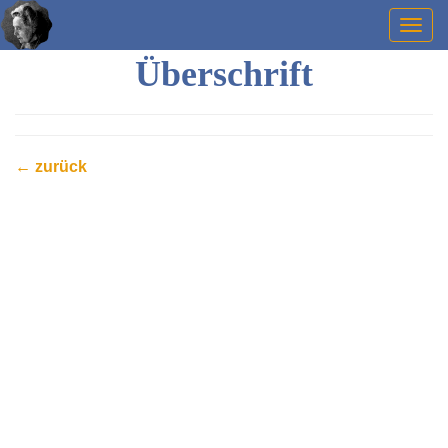
Togg
navig
Überschrift
← zurück