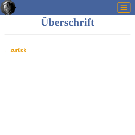
Togg
navig
Überschrift
← zurück