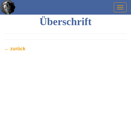
Togg
navig
Überschrift
← zurück