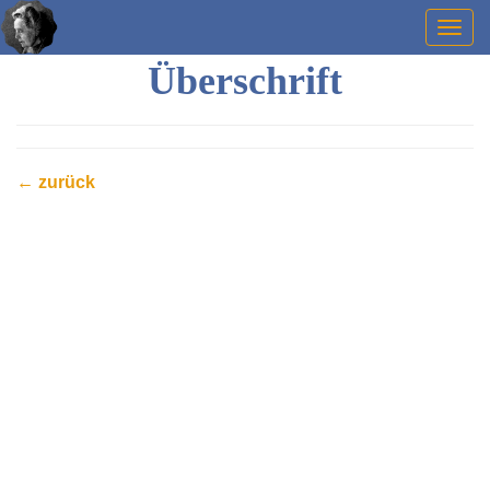
Togg
navig
Überschrift
← zurück