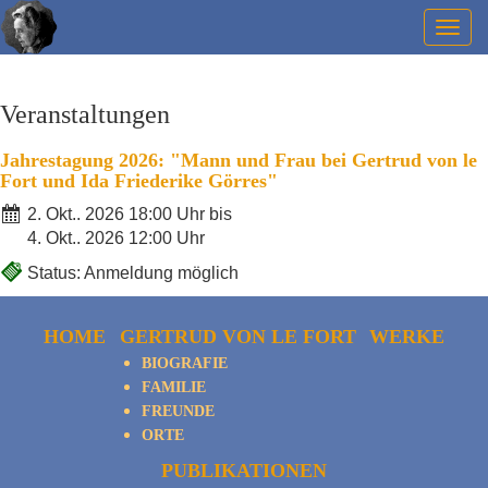
Togg
navig
Veranstaltungen
Jahrestagung 2026: "Mann und Frau bei Gertrud von le
Fort und Ida Friederike Görres"
2. Okt.. 2026 18:00 Uhr bis
4. Okt.. 2026 12:00 Uhr
Status: Anmeldung möglich
HOME
GERTRUD VON LE FORT
WERKE
BIOGRAFIE
FAMILIE
FREUNDE
ORTE
PUBLIKATIONEN