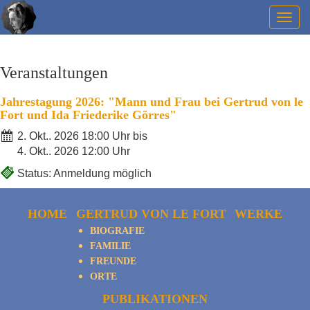
Togg
navig
Veranstaltungen
Jahrestagung 2026: "Mann und Frau bei Gertrud von le
Fort und Ida Friederike Görres"
2. Okt.. 2026 18:00 Uhr bis
4. Okt.. 2026 12:00 Uhr
Status: Anmeldung möglich
HOME
GERTRUD VON LE FORT
WERKE
BIOGRAFIE
FAMILIE
FREUNDE
ORTE
PUBLIKATIONEN