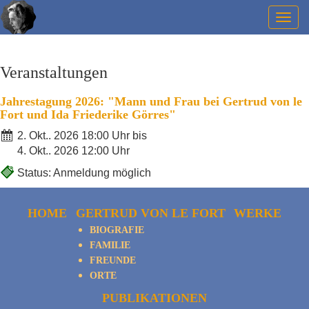
Togg
navig
Veranstaltungen
Jahrestagung 2026: "Mann und Frau bei Gertrud von le
Fort und Ida Friederike Görres"
2. Okt.. 2026 18:00 Uhr bis
4. Okt.. 2026 12:00 Uhr
Status: Anmeldung möglich
HOME
GERTRUD VON LE FORT
WERKE
BIOGRAFIE
FAMILIE
FREUNDE
ORTE
PUBLIKATIONEN