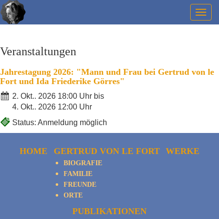
Togg
navig
Veranstaltungen
Jahrestagung 2026: "Mann und Frau bei Gertrud von le
Fort und Ida Friederike Görres"
2. Okt.. 2026 18:00 Uhr bis
4. Okt.. 2026 12:00 Uhr
Status: Anmeldung möglich
HOME
GERTRUD VON LE FORT
WERKE
BIOGRAFIE
FAMILIE
FREUNDE
ORTE
PUBLIKATIONEN