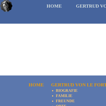
HOME
GERTRUD V
HOME
GERTRUD VON LE FOR
BIOGRAFIE
FAMILIE
FREUNDE