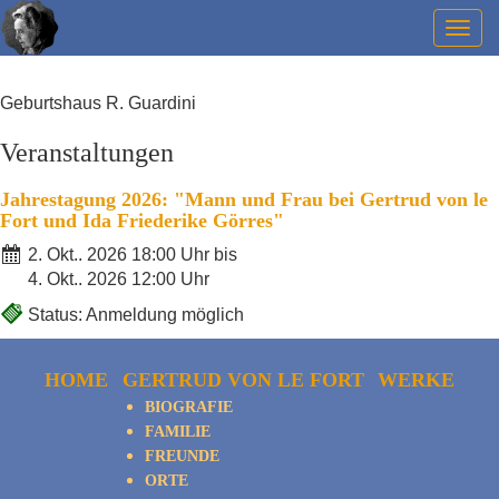
Togg
navig
Geburtshaus R. Guardini
Veranstaltungen
Jahrestagung 2026: "Mann und Frau bei Gertrud von le
Fort und Ida Friederike Görres"
2. Okt.. 2026 18:00 Uhr bis
4. Okt.. 2026 12:00 Uhr
Status: Anmeldung möglich
HOME
GERTRUD VON LE FORT
WERKE
BIOGRAFIE
FAMILIE
FREUNDE
ORTE