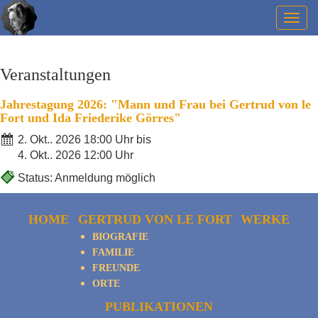
Togg
navig
Veranstaltungen
Jahrestagung 2026: "Mann und Frau bei Gertrud von le
Fort und Ida Friederike Görres"
2. Okt.. 2026 18:00 Uhr bis
4. Okt.. 2026 12:00 Uhr
Status: Anmeldung möglich
HOME
GERTRUD VON LE FORT
WERKE
BIOGRAFIE
FAMILIE
FREUNDE
ORTE
PUBLIKATIONEN