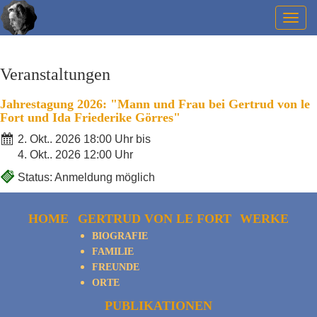
Togg
navig
Veranstaltungen
Jahrestagung 2026: "Mann und Frau bei Gertrud von le
Fort und Ida Friederike Görres"
2. Okt.. 2026 18:00 Uhr bis
4. Okt.. 2026 12:00 Uhr
Status: Anmeldung möglich
HOME
GERTRUD VON LE FORT
WERKE
BIOGRAFIE
FAMILIE
FREUNDE
ORTE
PUBLIKATIONEN