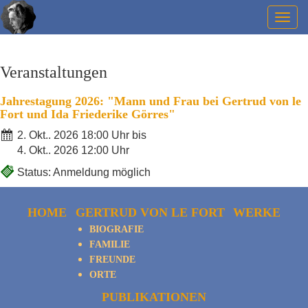
Togg
navig
Veranstaltungen
Jahrestagung 2026: "Mann und Frau bei Gertrud von le
Fort und Ida Friederike Görres"
2. Okt.. 2026 18:00 Uhr bis
4. Okt.. 2026 12:00 Uhr
Status: Anmeldung möglich
HOME
GERTRUD VON LE FORT
WERKE
BIOGRAFIE
FAMILIE
FREUNDE
ORTE
PUBLIKATIONEN