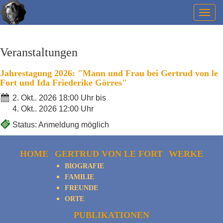
Togg
navig
Veranstaltungen
Jahrestagung 2026: "Mann und Frau bei Gertrud von le
Fort und Ida Friederike Görres"
2. Okt.. 2026 18:00 Uhr bis
4. Okt.. 2026 12:00 Uhr
Status: Anmeldung möglich
HOME
GERTRUD VON LE FORT
WERKE
BIOGRAFIE
FAMILIE
FREUNDE
ORTE
PUBLIKATIONEN