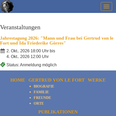
Togg
navig
Veranstaltungen
Jahrestagung 2026: "Mann und Frau bei Gertrud von le
Fort und Ida Friederike Görres"
2. Okt.. 2026 18:00 Uhr bis
4. Okt.. 2026 12:00 Uhr
Status: Anmeldung möglich
HOME
GERTRUD VON LE FORT
WERKE
BIOGRAFIE
FAMILIE
FREUNDE
ORTE
PUBLIKATIONEN