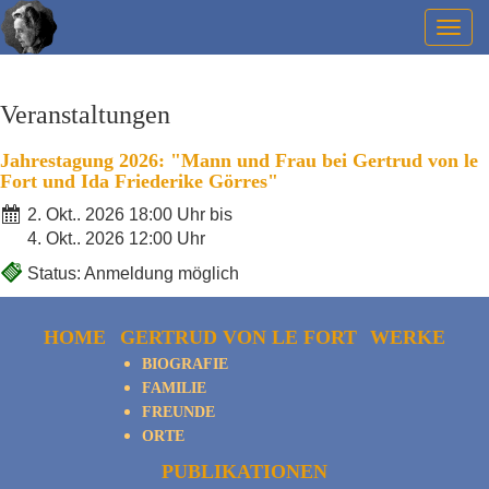
Togg
navig
Veranstaltungen
Jahrestagung 2026: "Mann und Frau bei Gertrud von le
Fort und Ida Friederike Görres"
2. Okt.. 2026 18:00 Uhr bis
4. Okt.. 2026 12:00 Uhr
Status: Anmeldung möglich
HOME
GERTRUD VON LE FORT
WERKE
BIOGRAFIE
FAMILIE
FREUNDE
ORTE
PUBLIKATIONEN