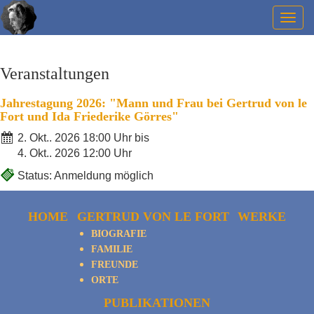
Togg
navig
Veranstaltungen
Jahrestagung 2026: "Mann und Frau bei Gertrud von le
Fort und Ida Friederike Görres"
2. Okt.. 2026 18:00 Uhr bis
4. Okt.. 2026 12:00 Uhr
Status: Anmeldung möglich
HOME
GERTRUD VON LE FORT
WERKE
BIOGRAFIE
FAMILIE
FREUNDE
ORTE
PUBLIKATIONEN