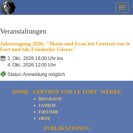
Togg
navig
Veranstaltungen
Jahrestagung 2026: "Mann und Frau bei Gertrud von le
Fort und Ida Friederike Görres"
2. Okt.. 2026 18:00 Uhr bis
4. Okt.. 2026 12:00 Uhr
Status: Anmeldung möglich
HOME
GERTRUD VON LE FORT
WERKE
BIOGRAFIE
FAMILIE
FREUNDE
ORTE
PUBLIKATIONEN