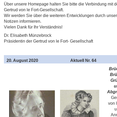
Über unsere Homepage halten Sie bitte die Verbindung mit d
Gertrud von le Fort-Gesellschaft.
Wir werden Sie über die weiteren Entwicklungen durch unse
Notizen informieren.
Vielen Dank für Ihr Verständnis!
Dr. Elisabeth Münzebrock
Präsidentin der Gertrud von le Fort- Gesellschaft
20
. August 2020
Aktuell Nr. 64
Brü
Brü
Gr
u
Abgr
Ger
von l
u
Ann