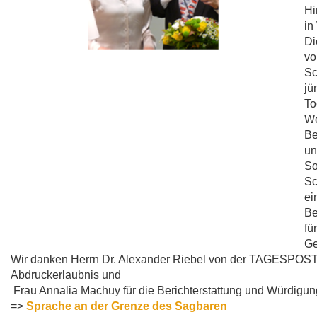
Hi
in
Di
vo
Sc
jü
To
We
Be
un
So
Sc
ei
Be
fü
Ge
Wir danken Herrn Dr. Alexander Riebel von der TAGESPOST 
Abdruckerlaubnis und
Frau Annalia Machuy für die Berichterstattung und Würdigun
=>
Sprache an der Grenze des Sagbaren