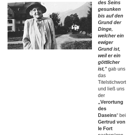
des Seins
gesunken
bis auf den
Grund der
Dinge,
welcher ein
ewiger
Grund ist,
weil er ein
göttlicher
ist,“
gab uns
das
Titelstichwort
und ließ uns
der
„Verortung
des
Daseins
“ bei
Gertrud von
le Fort