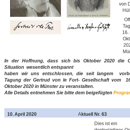
von D
Hül
Of
Tag
16. 
Okt
202
Mün
In der Hoffnung, dass sich bis Oktober 2020 die 
Situation wesentlich entspannt
haben wir uns entschlossen, die seit langem vorbe
Tagung der Gertrud von le Fort- Gesellschaft vom 16
Oktober 2020 in Münster zu veranstalten.
Alle Details entnehmen Sie bitte dem beigefügten
Progr
10
. April 2020
A
ktuell Nr. 63
Dies ist ein
denkwürdiges Ost