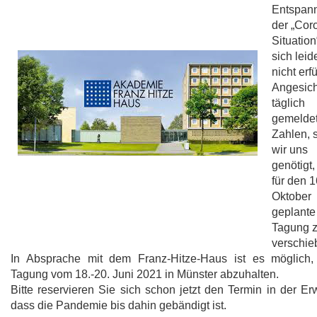
Entspan
der „Cor
Situation
sich leid
nicht erfül
Angesich
täglich
gemelde
Zahlen, 
wir uns
genötigt,
für den 1
Oktober
geplante
Tagung 
verschie
In Absprache mit dem Franz-Hitze-Haus ist es möglich,
Tagung vom 18.-20. Juni 2021 in Münster abzuhalten.
Bitte reservieren Sie sich schon jetzt den Termin in der Er
dass die Pandemie bis dahin gebändigt ist.