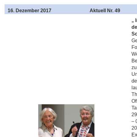
16
. Dezember 2017
Aktuell
Nr. 49
„ 
de
Sc
Ge
Fo
We
Be
zu
Um
de
la
Th
Of
Ta
29
– 
20
Ex