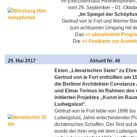
im Exerzitienhaus Himmelspforten
vom 29. September – 01. Oktob
„Im Spiegel der Schöpfu
Gertrud von le Fort und Werner B
zum achtsamen Umgang mit de
Das
=> aktualisierte Prog
Die
=> Postkarte zur Anme
29
. Mai 2017
Aktuell Nr. 46
Einen „Literarischen Stein“ zu Ehr
Gertrud von le Fort enthüllten am 1
die Berliner Architekten Constanze 
und Elmar Torinus im Rahmen des 
initiierten Projektes „Kunst im Rau
Ludwigslust“.
Gertrud von le Fort lebte von 1896 bis
Ludwigslust, Jahre entscheidender Prä
dichterisches Schaffen. Der Text auf 
wurde der ihrer eng mit dem Ludwigsl