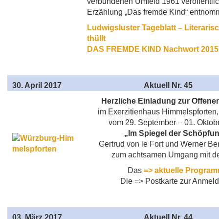
verbundenen Umfeld 1961 veröffentli
Erzählung „Das fremde Kind“ entnom
Ludwigsluster Tageblatt – Literaris
thüllt
DAS FREMDE KIND Nachwort 2015
30
. April 2017
Aktuell
Nr. 45
Herzliche Einladung
zur Offene
im Exerzitienhaus Himmelspforten
vom 29. September – 01. Oktob
„Im Spiegel der Schöpfu
Gertrud von le Fort und Werner B
zum achtsamen Umgang mit de
Das
=> aktuelle Progra
Die => Postkarte zur Anmel
03
. März 2017
Aktuell
Nr. 44