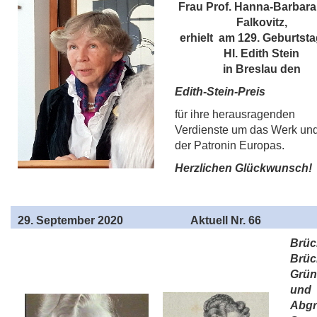
Frau Prof. Hanna-Barbara 
Falkovitz,
erhielt am 129. Geburtsta
Hl. Edith Stein
in Breslau den
Edith-Stein-Preis
für ihre herausragenden
Verdienste um das Werk un
der Patronin Europas.
Herzlichen Glückwunsch!
29
. September 2020
Aktuell Nr. 66
Brüc
Brüc
Grün
und
Abgr