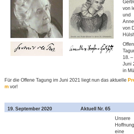
Gertr
von l
und
Anne
von D
Hülsh
Offe
Tagu
18. –
Juni
in Mü
Für die Offene Tagung im Juni 2021 liegt nun das aktuelle
Pr
m
vor!
19
. September 2020
Aktuell Nr. 65
Unsere
Hoffnung
eine